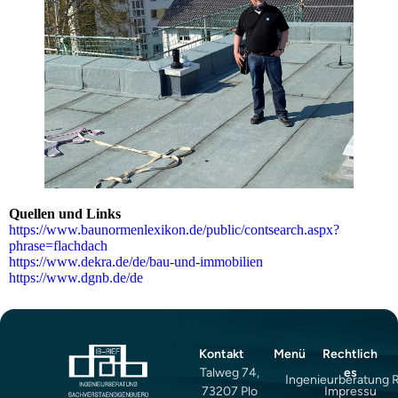
Quellen und Links
https://www.baunormenlexikon.de/public/contsearch.aspx?
phrase=flachdach
https://www.dekra.de/de/bau-und-immobilien
https://www.dgnb.de/de
Kontakt
Menü
Rechtlich
Talweg 74,
es
Ingenieurberatung 
73207 Plo
Impressu